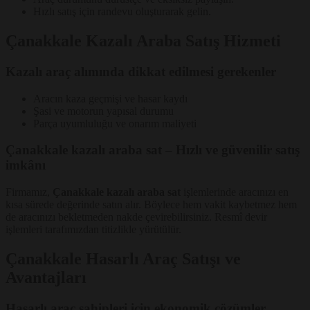
Hızlı satış için randevu oluşturarak gelin.
Çanakkale Kazalı Araba Satış Hizmeti
Kazalı araç alımında dikkat edilmesi gerekenler
Aracın kaza geçmişi ve hasar kaydı
Şasi ve motorun yapısal durumu
Parça uyumluluğu ve onarım maliyeti
Çanakkale kazalı araba sat – Hızlı ve güvenilir satış
imkânı
Firmamız,
Çanakkale kazalı araba sat
işlemlerinde aracınızı en
kısa sürede değerinde satın alır. Böylece hem vakit kaybetmez hem
de aracınızı bekletmeden nakde çevirebilirsiniz. Resmî devir
işlemleri tarafımızdan titizlikle yürütülür.
Çanakkale Hasarlı Araç Satışı ve
Avantajları
Hasarlı araç sahipleri için ekonomik çözümler