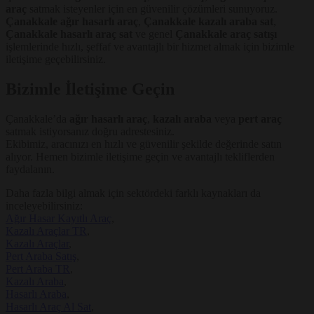
araç
satmak isteyenler için en güvenilir çözümleri sunuyoruz.
Çanakkale ağır hasarlı araç
,
Çanakkale kazalı araba sat
,
Çanakkale hasarlı araç sat
ve genel
Çanakkale araç satışı
işlemlerinde hızlı, şeffaf ve avantajlı bir hizmet almak için bizimle
iletişime geçebilirsiniz.
Bizimle İletişime Geçin
Çanakkale’da
ağır hasarlı araç
,
kazalı araba
veya
pert araç
satmak istiyorsanız doğru adrestesiniz.
Ekibimiz, aracınızı en hızlı ve güvenilir şekilde değerinde satın
alıyor. Hemen bizimle iletişime geçin ve avantajlı tekliflerden
faydalanın.
Daha fazla bilgi almak için sektördeki farklı kaynakları da
inceleyebilirsiniz:
Ağır Hasar Kayıtlı Araç
,
Kazalı Araçlar TR
,
Kazalı Araçlar
,
Pert Araba Satış
,
Pert Araba TR
,
Kazalı Araba
,
Hasarlı Araba
,
Hasarlı Araç Al Sat
,