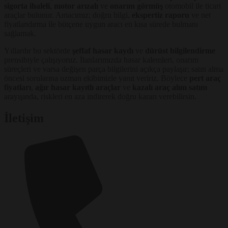
sigorta ihaleli
,
motor arızalı
ve
onarım görmüş
otomobil ile ticari
araçlar bulunur. Amacımız; doğru bilgi,
ekspertiz raporu
ve net
fiyatlandırma ile bütçene uygun aracı en kısa sürede bulmanı
sağlamak.
Yıllardır bu sektörde
şeffaf hasar kaydı
ve
dürüst bilgilendirme
prensibiyle çalışıyoruz. İlanlarımızda hasar kalemleri, onarım
süreçleri ve varsa değişen parça bilgilerini açıkça paylaşır; satın alma
öncesi sorularına uzman ekibimizle yanıt veririz. Böylece
pert araç
fiyatları
,
ağır hasar kayıtlı araçlar
ve
kazalı araç alım satım
arayışında, riskleri en aza indirerek doğru kararı verebilirsin.
İletişim