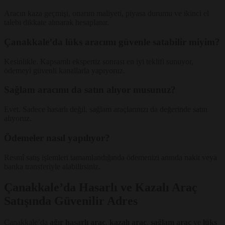
Aracın kaza geçmişi, onarım maliyeti, piyasa durumu ve ikinci el
talebi dikkate alınarak hesaplanır.
Çanakkale’da lüks aracımı güvenle satabilir miyim?
Kesinlikle. Kapsamlı ekspertiz sonrası en iyi teklifi sunuyor,
ödemeyi güvenli kanallarla yapıyoruz.
Sağlam aracımı da satın alıyor musunuz?
Evet. Sadece hasarlı değil, sağlam araçlarınızı da değerinde satın
alıyoruz.
Ödemeler nasıl yapılıyor?
Resmî satış işlemleri tamamlandığında ödemenizi anında nakit veya
banka transferiyle alabilirsiniz.
Çanakkale’da Hasarlı ve Kazalı Araç
Satışında Güvenilir Adres
Çanakkale’da
ağır hasarlı araç
,
kazalı araç
,
sağlam araç
ve
lüks