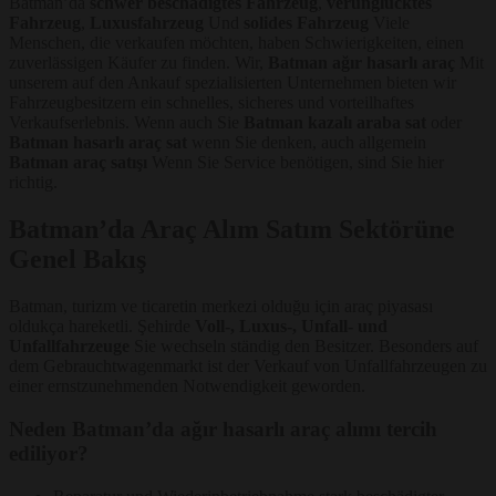
Batman’da
schwer beschädigtes Fahrzeug
,
verunglücktes
Fahrzeug
,
Luxusfahrzeug
Und
solides Fahrzeug
Viele
Menschen, die verkaufen möchten, haben Schwierigkeiten, einen
zuverlässigen Käufer zu finden. Wir,
Batman ağır hasarlı araç
Mit
unserem auf den Ankauf spezialisierten Unternehmen bieten wir
Fahrzeugbesitzern ein schnelles, sicheres und vorteilhaftes
Verkaufserlebnis. Wenn auch Sie
Batman kazalı araba sat
oder
Batman hasarlı araç sat
wenn Sie denken, auch allgemein
Batman araç satışı
Wenn Sie Service benötigen, sind Sie hier
richtig.
Batman’da Araç Alım Satım Sektörüne
Genel Bakış
Batman, turizm ve ticaretin merkezi olduğu için araç piyasası
oldukça hareketli. Şehirde
Voll-, Luxus-, Unfall- und
Unfallfahrzeuge
Sie wechseln ständig den Besitzer. Besonders auf
dem Gebrauchtwagenmarkt ist der Verkauf von Unfallfahrzeugen zu
einer ernstzunehmenden Notwendigkeit geworden.
Neden Batman’da ağır hasarlı araç alımı tercih
ediliyor?