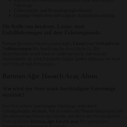
Reparatur und Wiederinbetriebnahme stark beschädigter
Fahrzeuge
Teileverkaufs- und Recyclingmöglichkeiten
Günstiger Preisvorteil und schnelle Bargeldumwandlung
Die Rolle von intakten, Luxus- und
Unfallfahrzeugen auf dem Fahrzeugmarkt
Batman’da sadece hasarlı araçlar değil,
Luxus
Und
Verkauf von
Vollfahrzeugen
Die Nachfrage ist ebenfalls hoch. Die
Marktdynamik in der Stadt ist weiterhin hoch, und sowohl
Einheimische als auch Ausländer zeigen großes Interesse am Kauf
und Verkauf von Fahrzeugen.
Batman Ağır Hasarlı Araç Alımı
Wie wird der Wert stark beschädigter Fahrzeuge
ermittelt?
Der Wert schwer beschädigter Fahrzeuge wird durch
Unfallgutachten ermittelt. Wir bewerten die Marktbedingungen und
den Zustand des Fahrzeugs objektiv, um Ihnen den bestmöglichen
Preis zu bieten.
Batman ağır hasarlı araç
Wir unterbreiten
Eigentümern transparente Angebote.