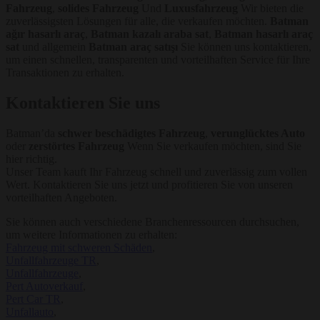
Fahrzeug
,
solides Fahrzeug
Und
Luxusfahrzeug
Wir bieten die
zuverlässigsten Lösungen für alle, die verkaufen möchten.
Batman
ağır hasarlı araç
,
Batman kazalı araba sat
,
Batman hasarlı araç
sat
und allgemein
Batman araç satışı
Sie können uns kontaktieren,
um einen schnellen, transparenten und vorteilhaften Service für Ihre
Transaktionen zu erhalten.
Kontaktieren Sie uns
Batman’da
schwer beschädigtes Fahrzeug
,
verunglücktes Auto
oder
zerstörtes Fahrzeug
Wenn Sie verkaufen möchten, sind Sie
hier richtig.
Unser Team kauft Ihr Fahrzeug schnell und zuverlässig zum vollen
Wert. Kontaktieren Sie uns jetzt und profitieren Sie von unseren
vorteilhaften Angeboten.
Sie können auch verschiedene Branchenressourcen durchsuchen,
um weitere Informationen zu erhalten:
Fahrzeug mit schweren Schäden
,
Unfallfahrzeuge TR
,
Unfallfahrzeuge
,
Pert Autoverkauf
,
Pert Car TR
,
Unfallauto
,