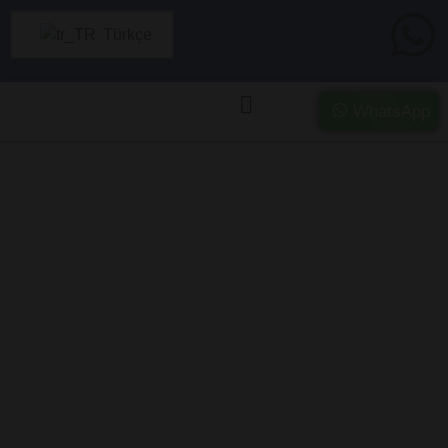
Türkçe
WhatsApp
Edirne’da Ağır
Hasarlı ve Kazalı