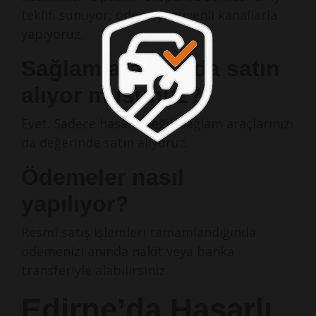
teklifi sunuyor, ödemeyi güvenli kanallarla
yapıyoruz.
Sağlam aracımı da satın
alıyor musunuz?
Evet. Sadece hasarlı değil, sağlam araçlarınızı
da değerinde satın alıyoruz.
Ödemeler nasıl
yapılıyor?
Resmî satış işlemleri tamamlandığında
ödemenizi anında nakit veya banka
transferiyle alabilirsiniz.
Edirne’da Hasarlı