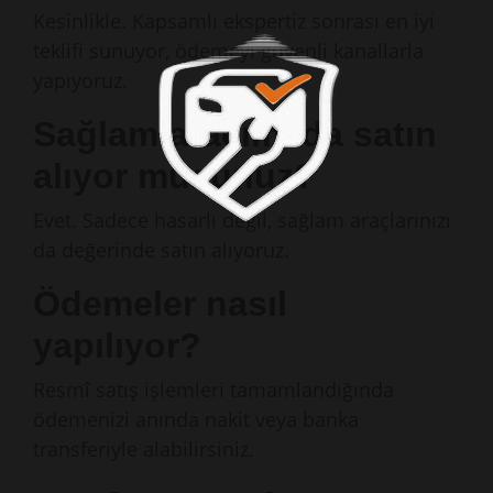
Kesinlikle. Kapsamlı ekspertiz sonrası en iyi
teklifi sunuyor, ödemeyi güvenli kanallarla
yapıyoruz.
Sağlam aracımı da satın
alıyor musunuz?
Evet. Sadece hasarlı değil, sağlam araçlarınızı
da değerinde satın alıyoruz.
Ödemeler nasıl
yapılıyor?
Resmî satış işlemleri tamamlandığında
ödemenizi anında nakit veya banka
transferiyle alabilirsiniz.