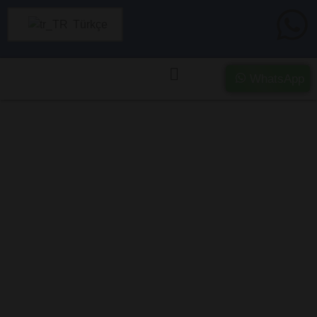
Türkçe
WhatsApp
Giresun’da Ağır
Hasarlı ve Kazalı