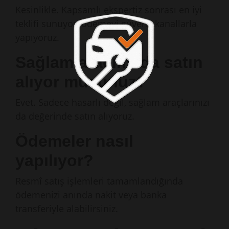
Kesinlikle. Kapsamlı ekspertiz sonrası en iyi
teklifi sunuyor, ödemeyi güvenli kanallarla
yapıyoruz.
Sağlam aracımı da satın
alıyor musunuz?
Evet. Sadece hasarlı değil, sağlam araçlarınızı
da değerinde satın alıyoruz.
Ödemeler nasıl
yapılıyor?
Resmî satış işlemleri tamamlandığında
ödemenizi anında nakit veya banka
transferiyle alabilirsiniz.