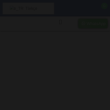
Türkçe
WhatsApp
Karaman’da Ağır
Hasarlı ve Kazalı
Araç Alımı –