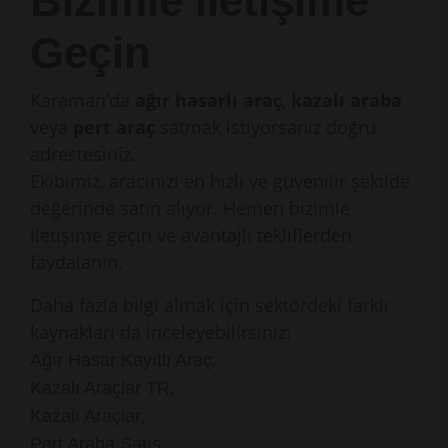
Bizimle İletişime
Geçin
Karaman’da
ağır hasarlı araç
,
kazalı araba
veya
pert araç
satmak istiyorsanız doğru
adrestesiniz.
Ekibimiz, aracınızı en hızlı ve güvenilir şekilde
değerinde satın alıyor. Hemen bizimle
iletişime geçin ve avantajlı tekliflerden
faydalanın.
Daha fazla bilgi almak için sektördeki farklı
kaynakları da inceleyebilirsiniz:
,
Ağır Hasar Kayıtlı Araç
,
Kazalı Araçlar TR
,
Kazalı Araçlar
,
Pert Araba Satış