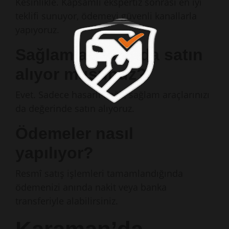
Kesinlikle. Kapsamlı ekspertiz sonrası en iyi
teklifi sunuyor, ödemeyi güvenli kanallarla
yapıyoruz.
Sağlam aracımı da satın
alıyor musunuz?
Evet. Sadece hasarlı değil, sağlam araçlarınızı
da değerinde satın alıyoruz.
Ödemeler nasıl
yapılıyor?
Resmî satış işlemleri tamamlandığında
ödemenizi anında nakit veya banka
transferiyle alabilirsiniz.