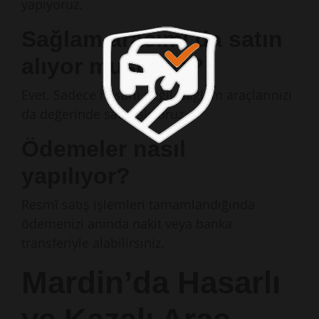
yapıyoruz.
Sağlam aracımı da satın
alıyor musunuz?
Evet. Sadece hasarlı değil, sağlam araçlarınızı
da değerinde satın alıyoruz.
Ödemeler nasıl
yapılıyor?
Resmî satış işlemleri tamamlandığında
ödemenizi anında nakit veya banka
transferiyle alabilirsiniz.
Mardin’da Hasarlı