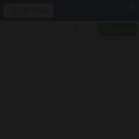
Türkçe
WhatsApp
Mardin’da Ağır
Hasarlı ve Kazalı
Araç Alımı –