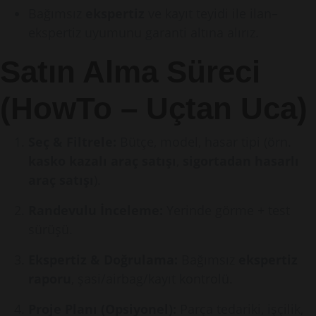
Bağımsız
ekspertiz
ve kayıt teyidi ile ilan–
ekspertiz uyumunu garanti altına alırız.
Satın Alma Süreci
(HowTo – Uçtan Uca)
Seç & Filtrele:
Bütçe, model, hasar tipi (örn.
kasko kazalı araç satışı
,
sigortadan hasarlı
araç satışı
).
Randevulu İnceleme:
Yerinde görme + test
sürüşü.
Ekspertiz & Doğrulama:
Bağımsız
ekspertiz
raporu
, şasi/airbag/kayıt kontrolü.
Proje Planı (Opsiyonel):
Parça tedariki, işçilik,