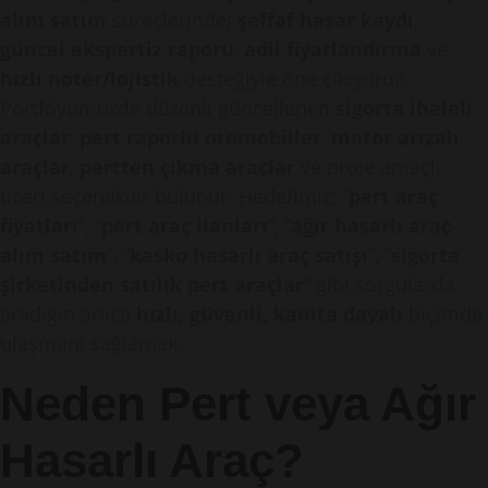
alım satım
süreçlerinde;
şeffaf hasar kaydı
,
güncel ekspertiz raporu
,
adil fiyatlandırma
ve
hızlı noter/lojistik
desteğiyle öne çıkıyoruz.
Portföyümüzde düzenli güncellenen
sigorta ihaleli
araçlar
,
pert raporlu otomobiller
,
motor arızalı
araçlar
,
pertten çıkma araçlar
ve proje amaçlı
ticari seçenekler bulunur. Hedefimiz; “
pert araç
fiyatları
”, “
pert araç ilanları
”, “
ağır hasarlı araç
alım satım
”, “
kasko hasarlı araç satışı
”, “
sigorta
şirketinden satılık pert araçlar
” gibi sorgularda
aradığın araca
hızlı, güvenli, kanıta dayalı
biçimde
ulaşmanı sağlamak.
Neden Pert veya Ağır
Hasarlı Araç?