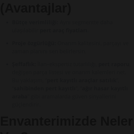
(Avantajlar)
Bütçe verimliliği:
Aynı segmentte daha
ulaşılabilir
pert araç fiyatları
.
Proje özgürlüğü:
Onarım kalitesini, parçayı ve
zaman planını sen belirlersin.
Şeffaflık:
İlan–ekspertiz tutarlılığı,
pert raporu
,
değişen parça listesi ve onarım kalemleri net.
Bu yaklaşım, “
pert kayıtlı araçlar satılık
”,
“
sahibinden pert kayıtlı
”, “
ağır hasar kayıtlı
araba
” gibi aramalarda güven sinyallerini
güçlendirir.
Envanterimizde Neler