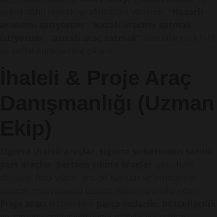
çekici dâhil lojistik tarafımızdan yönetilir. “
Hasarlı
arabamı satıyorum
”, “
kazalı aracımı satmak
istiyorum
”, “
arızalı araç satmak
” aramalarında hızlı
ve şeffaf süreçle öne çıkarız.
İhaleli & Proje Araç
Danışmanlığı (Uzman
Ekip)
Sigorta ihaleli araçlar
,
sigorta şirketinden satılık
pert araçlar
,
pertten çıkma araçlar
için; ihale
dosyası, foto-video, önceki kayıtlar ve muhtemel
onarım maliyetlerini uzman ekibimiz analiz eder.
Proje aracı
isteyenlere
parça tedariki
,
bütçe/işçilik
ve zaman çizelgesiyle uygulanabilir yol haritası