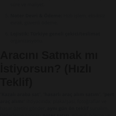
süre ve maliyet.
Noter Devri & Ödeme:
Hızlı işlem, eksiksiz
evrak, güvenli ödeme.
Lojistik:
Türkiye geneli çekici/teslimat
organizasyonu.
Aracını Satmak mı
İstiyorsun? (Hızlı
Teklif)
“
Kazalı araba sat
”, “
hasarlı araç alım satım
”, “
pert
araç alımı
” ihtiyacında; plaka/şasi, fotoğraflar ve
hasar özetini gönder,
aynı gün ön teklif
sunalım.
Değerleme sonrası
noter satışı
, güvenli ödeme ve