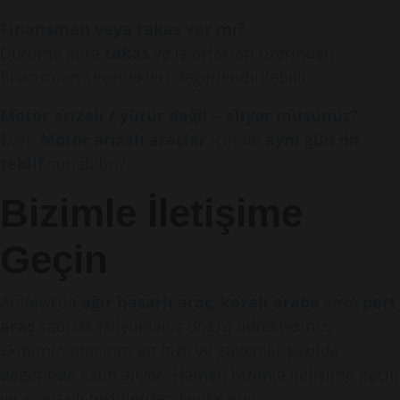
Finansman veya takas var mı?
Duruma göre
takas
ve iş ortakları üzerinden
finansman seçenekleri değerlendirilebilir.
Motor arızalı / yürür değil – alıyor musunuz?
Evet.
Motor arızalı araçlar
için de
aynı gün ön
teklif
sunabiliriz.
Bizimle İletişime
Geçin
Antalya’da
ağır hasarlı araç
,
kazalı araba
veya
pert
araç
satmak istiyorsanız doğru adrestesiniz.
Ekibimiz, aracınızı en hızlı ve güvenilir şekilde
değerinde satın alıyor. Hemen bizimle iletişime geçin
ve avantajlı tekliflerden faydalanın.