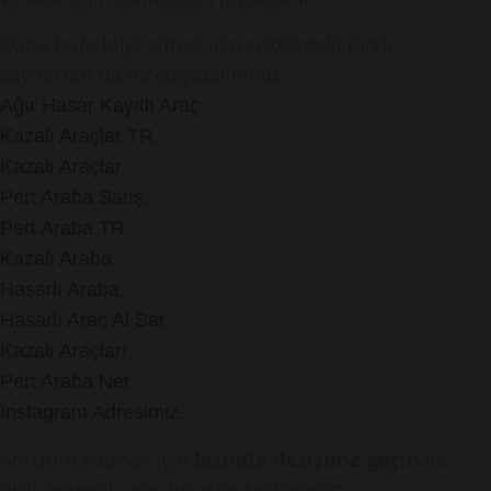
Daha fazla bilgi almak için sektördeki farklı
kaynakları da inceleyebilirsiniz:
,
Ağır Hasar Kayıtlı Araç
,
Kazalı Araçlar TR
,
Kazalı Araçlar
,
Pert Araba Satış
,
Pert Araba TR
,
Kazalı Araba
,
Hasarlı Araba
,
Hasarlı Araç Al Sat
,
Kazalı Araçları
,
Pert Araba Net
.
Instagram Adresimiz
Aracınızı satmak için
bizimle iletişime geçin
ve
hızlı, güvenli satış fırsatını kaçırmayın.