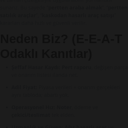
sunarız. Bu sayede “
pertten araba almak
”, “
pertten
satılık araçlar
”, “
kaskodan hasarlı araç satışı
”
kararları daha hızlı ve güvenli verilir.
Neden Biz? (E-E-A-T
Odaklı Kanıtlar)
Şeffaf Hasar Kaydı:
Pert raporu
, değişen parça
ve onarım listesi ilanda net.
Adil Fiyat:
Piyasa verileri + onarım gerçekleri
aynı tabloda; abartı yok.
Operasyonel Hız:
Noter
, ödeme ve
çekici/teslimat
tek elden.
Uzmanlık ve Güven:
Ağır hasarlı araç
ve