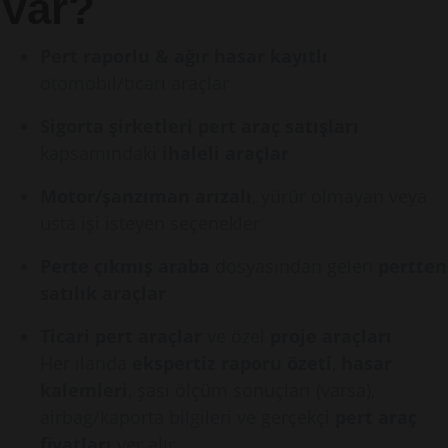
Var?
Pert raporlu & ağır hasar kayıtlı
otomobil/ticari araçlar
Sigorta şirketleri pert araç satışları
kapsamındaki
ihaleli araçlar
Motor/şanzıman arızalı
, yürür olmayan veya
usta işi isteyen seçenekler
Perte çıkmış araba
dosyasından gelen
pertten
satılık araçlar
Ticari pert araçlar
ve özel
proje araçları
Her ilanda
ekspertiz raporu özeti
,
hasar
kalemleri
, şasi ölçüm sonuçları (varsa),
airbag/kaporta bilgileri ve gerçekçi
pert araç
fiyatları
yer alır.