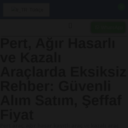
Türkçe
WhatsApp
Pert, Ağır Hasarlı
ve Kazalı
Araçlarda Eksiksiz
Rehber: Güvenli
Alım Satım, Şeffaf
Fiyat
Pert araç
,
ağır hasar kayıtlı araç
ve
kazalı araç