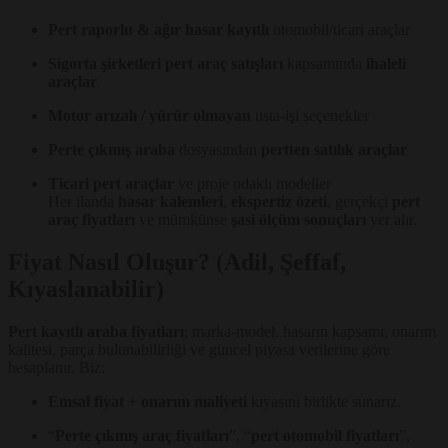
Pert raporlu & ağır hasar kayıtlı
otomobil/ticari araçlar
Sigorta şirketleri pert araç satışları
kapsamında
ihaleli
araçlar
Motor arızalı / yürür olmayan
usta-işi seçenekler
Perte çıkmış araba
dosyasından
pertten satılık araçlar
Ticari pert araçlar
ve proje odaklı modeller
Her ilanda
hasar kalemleri
,
ekspertiz özeti
, gerçekçi
pert
araç fiyatları
ve mümkünse
şasi ölçüm sonuçları
yer alır.
Fiyat Nasıl Oluşur? (Adil, Şeffaf,
Kıyaslanabilir)
Pert kayıtlı araba fiyatları
; marka-model, hasarın kapsamı, onarım
kalitesi, parça bulunabilirliği ve güncel piyasa verilerine göre
hesaplanır. Biz:
Emsal fiyat + onarım maliyeti
kıyasını birlikte sunarız.
“
Perte çıkmış araç fiyatları
”, “
pert otomobil fiyatları
”,