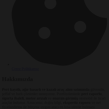
Çerez Politikamız
Hakkımızda
Pert kayıtlı, ağır hasarlı ve kazalı araç alım satımında
güvenilir,
şeffaf ve hızlı çözümler sunuyoruz. Portföyümüzde
pert raporlu
,
sigorta ihaleli
,
motor arızalı
ve
onarım görmüş
otomobil ile ticari
araçlar bulunur. Amacımız; doğru bilgi,
ekspertiz raporu
ve net
fiyatlandırma ile bütçene uygun aracı en kısa sürede bulmanı