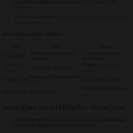
“
pertli araç fiyatları
” arayanlara şeffaf tablolar/özetler
hazırlarız.
Bağımsız
ekspertiz
ve kayıt teyidiyle ilan–ekspertiz uyumunu
güvence altına alırız.
Hızlı Kıyas (Özet Tablo)
Tür
Artı
Dikkat
Daha uygun fiyat, proje
Onarım kalitesi/şasi
Pert raporlu
esnekliği
doğrulama
Ağır hasar
Değişen parça/işçilik
Geniş stok, net kayıtlar
kayıtlı
planı
Dosya şeffaf, emsal verisi
Sigorta ihaleli
İhale şartları/lojistik
çok
Mekanik maliyet/tedarik
Motor arızalı
Usta işi fırsat
riski
Satın Alma Süreci (HowTo – Uçtan Uca)
Seç & Filtrele:
Bütçe, model, hasar tipi (örn.
kasko kazalı
araç satışı
,
sigortadan hasarlı araç satışı
).