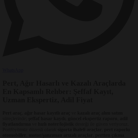
WhatsApp
Pert, Ağır Hasarlı ve Kazalı Araçlarda
En Kapsamlı Rehber: Şeffaf Kayıt,
Uzman Ekspertiz, Adil Fiyat
Pert araç
,
ağır hasar kayıtlı araç
ve
kazalı araç alım satım
süreçlerinde;
şeffaf hasar kaydı
,
güncel ekspertiz raporu
,
adil
fiyatlandırma
ve
hızlı noter/lojistik
desteği ile güven veriyoruz.
Portföyümüz düzenli olarak
sigorta ihaleli araçlar
,
pert raporlu
otomobiller
,
motor/şanzıman arızalı araçlar
,
pertten çıkma