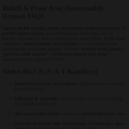
İhaleli & Proje Araç Danışmanlığı
(Uzman Ekip)
Sigorta ihaleli araçlar
,
sigorta şirketinden satılık pert araçlar
ve
pertten çıkma araçlar
için; ihale dosyası, foto-video, önceki
kayıtlar ve muhtemel onarım maliyetlerini analiz ederiz.
Proje aracı
isteyenlere;
parça tedariki
,
bütçe/işçilik
ve zaman planı içeren
uygulanabilir yol haritası sunarız. Böylece “
pertten araba almak
”,
“
pertten satılık araçlar
”, “
kaskodan hasarlı araç satışı
”
kararlarını hızlı ve güvenli verirsin.
Neden Biz? (E-E-A-T Kanıtları)
Şeffaf Hasar Kaydı:
Pert raporu
, değişen parça ve onarım
listesi ilanda net.
Adil Fiyat & Tutarlılık:
Piyasa verileri + onarım gerçekliği
aynı tabloda; abartı yok.
Operasyonel Hız:
Noter
, ödeme ve
çekici/teslimat
tek elden.
Deneyim & Güven:
Ağır hasarlı araç
ve
kazalı araç alım
satım
süreçlerinde uzman ekip ve tutarlı iletişim.