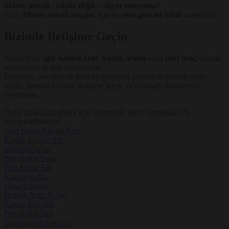
Motor arızalı / yürür değil – alıyor musunuz?
Evet.
Motor arızalı araçlar
için de
aynı gün ön teklif
sunabiliriz.
Bizimle İletişime Geçin
Antalya’da
ağır hasarlı araç
,
kazalı araba
veya
pert araç
satmak
istiyorsanız doğru adrestesiniz.
Ekibimiz, aracınızı en hızlı ve güvenilir şekilde değerinde satın
alıyor. Hemen bizimle iletişime geçin ve avantajlı tekliflerden
faydalanın.
Daha fazla bilgi almak için sektördeki farklı kaynakları da
inceleyebilirsiniz:
Ağır Hasar Kayıtlı Araç
,
Kazalı Araçlar TR
,
Kazalı Araçlar
,
Pert Araba Satış
,
Pert Araba TR
,
Kazalı Araba
,
Hasarlı Araba
,
Hasarlı Araç Al Sat
,
Kazalı Araçları
,
Pert Araba Net
,
Instagram Adresimiz
.