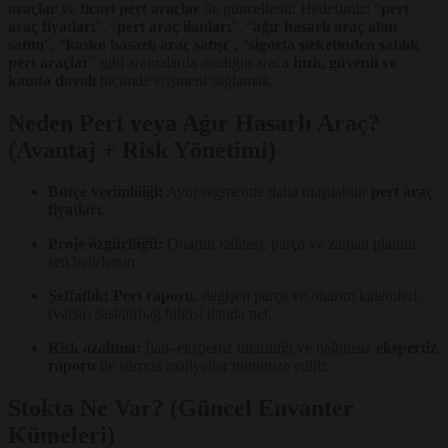
araçlar
ve
ticari pert araçlar
ile güncellenir. Hedefimiz; “
pert
araç fiyatları
”, “
pert araç ilanları
”, “
ağır hasarlı araç alım
satım
”, “
kasko hasarlı araç satışı
”, “
sigorta şirketinden satılık
pert araçlar
” gibi aramalarda aradığın araca
hızlı, güvenli ve
kanıta dayalı
biçimde erişmeni sağlamak.
Neden Pert veya Ağır Hasarlı Araç?
(Avantaj + Risk Yönetimi)
Bütçe verimliliği:
Aynı segmentte daha ulaşılabilir
pert araç
fiyatları
.
Proje özgürlüğü:
Onarım kalitesi, parça ve zaman planını
sen belirlersin.
Şeffaflık:
Pert raporu
, değişen parça ve onarım kalemleri,
(varsa) şasi/airbag bilgisi ilanda net.
Risk azaltma:
İlan–ekspertiz tutarlılığı ve bağımsız
ekspertiz
raporu
ile sürpriz maliyetler minimize edilir.
Stokta Ne Var? (Güncel Envanter
Kümeleri)