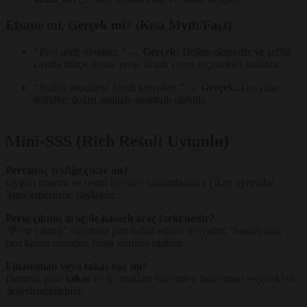
Efsane mi, Gerçek mi? (Kısa Myth/Fact)
“Pert araç alınmaz.”
→
Gerçek:
Doğru ekspertiz ve şeffaf
kayıtla bütçe dostu, proje fırsatı veren seçenekler bulunur.
“İhaleli araçların kaydı karışıktır.”
→
Gerçek:
Dosyalar
şeffaftır; doğru analizle avantajlı olabilir.
Mini-SSS (Rich Result Uyumlu)
Pert araç trafiğe çıkar mı?
Uygun onarım ve resmi işlemler tamamlanınca çıkar; ayrıntılar
ilan/ekspertizde paylaşılır.
Perte çıkmış araç ile hasarlı araç farkı nedir?
“Perte çıkmış” sigortaca pert kabul edilen dosyadır; “hasarlı araç”
pert kararı olmadan hasar görmüş olabilir.
Finansman veya takas var mı?
Duruma göre
takas
ve iş ortakları üzerinden finansman seçenekleri
değerlendirilebilir.