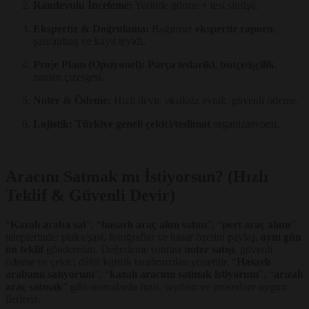
Randevulu İnceleme:
Yerinde görme + test sürüşü.
Ekspertiz & Doğrulama:
Bağımsız
ekspertiz raporu
,
şasi/airbag ve kayıt teyidi.
Proje Planı (Opsiyonel):
Parça tedariki
,
bütçe/işçilik
,
zaman çizelgesi.
Noter & Ödeme:
Hızlı devir, eksiksiz evrak, güvenli ödeme.
Lojistik:
Türkiye geneli çekici/teslimat
organizasyonu.
Aracını Satmak mı İstiyorsun? (Hızlı
Teklif & Güvenli Devir)
“
Kazalı araba sat
”, “
hasarlı araç alım satım
”, “
pert araç alımı
”
taleplerinde; plaka/şasi, fotoğraflar ve hasar özetini paylaş,
aynı gün
ön teklif
gönderelim. Değerleme sonrası
noter satışı
, güvenli
ödeme ve çekici dâhil lojistik tarafımızdan yönetilir. “
Hasarlı
arabamı satıyorum
”, “
kazalı aracımı satmak istiyorum
”, “
arızalı
araç satmak
” gibi aramalarda hızlı, saydam ve prosedüre uygun
ilerleriz.