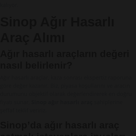
kalıyor.
Sinop Ağır Hasarlı
Araç Alımı
Ağır hasarlı araçların değeri
nasıl belirlenir?
Ağır hasarlı araçlar, kaza sonrası ekspertiz raporuna
göre değer kazanır. Biz, piyasa koşullarını ve aracın
durumunu objektif olarak değerlendirerek en doğru
fiyatı sunar,
Sinop ağır hasarlı araç
sahiplerine
şeffaf teklif veririz.
Sinop’da ağır hasarlı araç