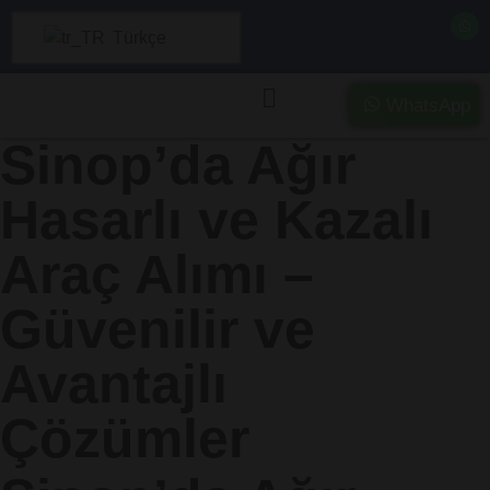
Türkçe
WhatsApp
Sinop’da Ağır
Hasarlı ve Kazalı
Araç Alımı –
Güvenilir ve
Avantajlı
Çözümler