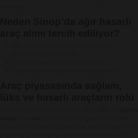
durumda.
Neden Sinop’da ağır hasarlı
araç alımı tercih ediliyor?
Ağır hasarlı araçların tamir edilip tekrar
kullanıma kazandırılması
Parça satışı ve geri dönüşüm imkânı
Uygun fiyat avantajı ve hızlı nakde çevirme
Araç piyasasında sağlam,
lüks ve hasarlı araçların rolü
Sinop’da sadece hasarlı araçlar değil,
lüks
ve
sağlam
araçların satışı
da yüksek talep görüyor. Şehirde
hem yerli halk hem de yabancılar araç alım satımına
yoğun ilgi gösterdiği için piyasa dinamikleri canlı