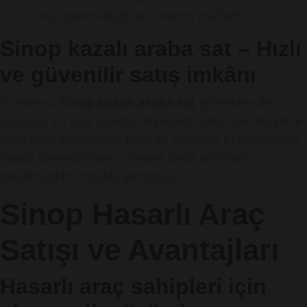
Parça uyumluluğu ve onarım maliyeti
Sinop kazalı araba sat – Hızlı
ve güvenilir satış imkânı
Firmamız,
Sinop kazalı araba sat
işlemlerinde
aracınızı en kısa sürede değerinde satın alır. Böylece
hem vakit kaybetmez hem de aracınızı bekletmeden
nakde çevirebilirsiniz. Resmî devir işlemleri
tarafımızdan titizlikle yürütülür.
Sinop Hasarlı Araç
Satışı ve Avantajları
Hasarlı araç sahipleri için