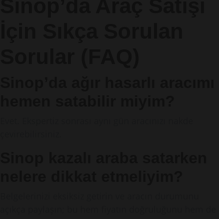
Sinop’da Araç Satışı
İçin Sıkça Sorulan
Sorular (FAQ)
Sinop’da ağır hasarlı aracımı
hemen satabilir miyim?
Evet. Ekspertiz sonrası aynı gün aracınızı nakde
çevirebilirsiniz.
Sinop kazalı araba satarken
nelere dikkat etmeliyim?
Belgelerinizi eksiksiz getirin ve aracın durumunu
açıkça paylaşın; bu hem fiyatın doğruluğunu hem de