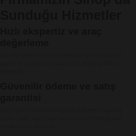
Sunduğu Hizmetler
Hızlı ekspertiz ve araç
değerleme
Aracınızı getirdiğinizde dakikalar içinde ekspertiz
yapılır ve değerinde fiyat verilir. Süreç şeffaf ve
belgelidir.
Güvenilir ödeme ve satış
garantisi
Satış işlemi tamamlandığında ödemeniz anında
yapılır; ister nakit ister banka transferiyle güven
içinde teslim alırsınız.