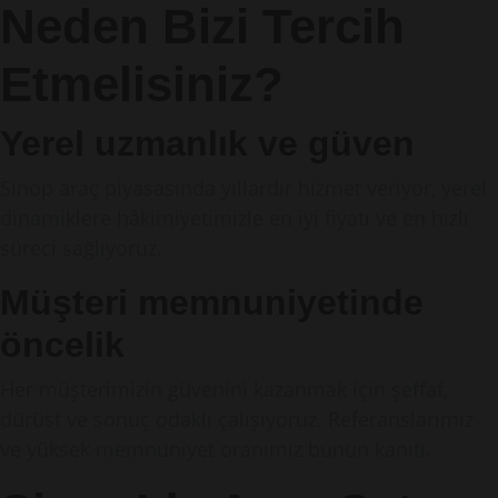
Neden Bizi Tercih
Etmelisiniz?
Yerel uzmanlık ve güven
Sinop araç piyasasında yıllardır hizmet veriyor, yerel
dinamiklere hâkimiyetimizle en iyi fiyatı ve en hızlı
süreci sağlıyoruz.
Müşteri memnuniyetinde
öncelik
Her müşterimizin güvenini kazanmak için şeffaf,
dürüst ve sonuç odaklı çalışıyoruz. Referanslarımız
ve yüksek memnuniyet oranımız bunun kanıtı.