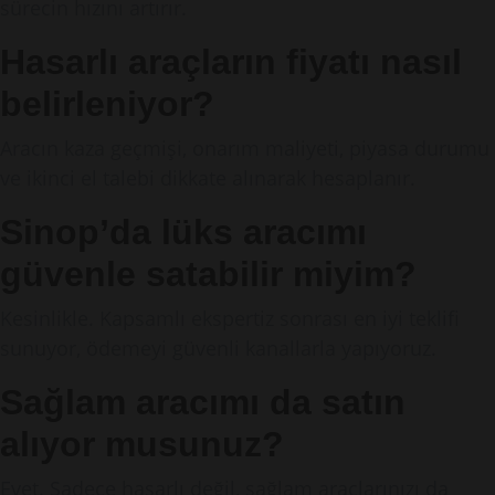
sürecin hızını artırır.
Hasarlı araçların fiyatı nasıl
belirleniyor?
Aracın kaza geçmişi, onarım maliyeti, piyasa durumu
ve ikinci el talebi dikkate alınarak hesaplanır.
Sinop’da lüks aracımı
güvenle satabilir miyim?
Kesinlikle. Kapsamlı ekspertiz sonrası en iyi teklifi
sunuyor, ödemeyi güvenli kanallarla yapıyoruz.
Sağlam aracımı da satın
alıyor musunuz?
Evet. Sadece hasarlı değil, sağlam araçlarınızı da