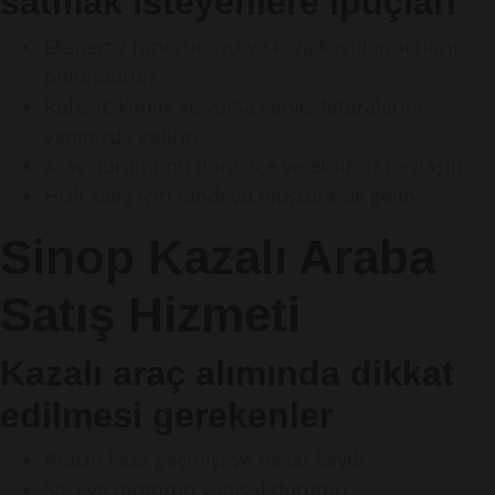
satmak isteyenlere ipuçları
Ekspertiz raporunuzu ve kaza kayıtlarını hazır
bulundurun.
Ruhsat, kimlik ve varsa servis faturalarını
yanınızda getirin.
Araç durumunu dürüstçe ve eksiksiz paylaşın.
Hızlı satış için randevu oluşturarak gelin.
Sinop Kazalı Araba
Satış Hizmeti
Kazalı araç alımında dikkat
edilmesi gerekenler
Aracın kaza geçmişi ve hasar kaydı
Şasi ve motorun yapısal durumu