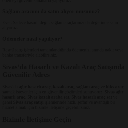
ödemeyi güvenli kanallarla yapıyoruz.
Sağlam aracımı da satın alıyor musunuz?
Evet. Sadece hasarlı değil, sağlam araçlarınızı da değerinde satın
alıyoruz.
Ödemeler nasıl yapılıyor?
Resmî satış işlemleri tamamlandığında ödemenizi anında nakit veya
banka transferiyle alabilirsiniz.
Sivas’da Hasarlı ve Kazalı Araç Satışında
Güvenilir Adres
Sivas’da
ağır hasarlı araç
,
kazalı araç
,
sağlam araç
ve
lüks araç
satmak isteyenler için en güvenilir çözümleri sunuyoruz.
Sivas ağır
hasarlı araç
,
Sivas kazalı araba sat
,
Sivas hasarlı araç sat
ve
genel
Sivas araç satışı
işlemlerinde hızlı, şeffaf ve avantajlı bir
hizmet almak için bizimle iletişime geçebilirsiniz.
Bizimle İletişime Geçin