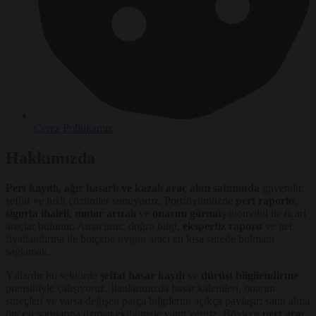
Çerez Politikamız
Hakkımızda
Pert kayıtlı, ağır hasarlı ve kazalı araç alım satımında
güvenilir,
şeffaf ve hızlı çözümler sunuyoruz. Portföyümüzde
pert raporlu
,
sigorta ihaleli
,
motor arızalı
ve
onarım görmüş
otomobil ile ticari
araçlar bulunur. Amacımız; doğru bilgi,
ekspertiz raporu
ve net
fiyatlandırma ile bütçene uygun aracı en kısa sürede bulmanı
sağlamak.
Yıllardır bu sektörde
şeffaf hasar kaydı
ve
dürüst bilgilendirme
prensibiyle çalışıyoruz. İlanlarımızda hasar kalemleri, onarım
süreçleri ve varsa değişen parça bilgilerini açıkça paylaşır; satın alma
öncesi sorularına uzman ekibimizle yanıt veririz. Böylece
pert araç