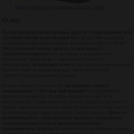
Наша политика в отношении файлов cookie
О нас
Купля-продажа транспортных средств с поврежденной или
случайно снятой регистрацией
Мы предлагаем надежные,
прозрачные и быстрые решения. В нашем портфолио
Отчет
Pert
,
страховой тендер
,
двигатель неисправен
И
отремонтированный
Есть легковые и коммерческие
автомобили. Наша цель — предоставить точную
информацию.
экспертный отчет
и прозрачные цены, которые
позволят вам как можно быстрее найти автомобиль,
соответствующий вашему бюджету.
В этом секторе уже много лет
прозрачная запись о
повреждениях
И
честная информация
Мы работаем по
принципу «ремонта». В наших объявлениях мы чётко
информируем о поврежденных товарах, процессе ремонта и
любых замененных деталях; наша команда экспертов ответит
на ваши вопросы перед покупкой. Таким образом,
Цены на
автомобили Pert
,
транспортные средства с серьезными
повреждениями
И
купля-продажа аварийного
транспортного средства
В своем поиске вы сможете принять
правильное решение, минимизировав риски.