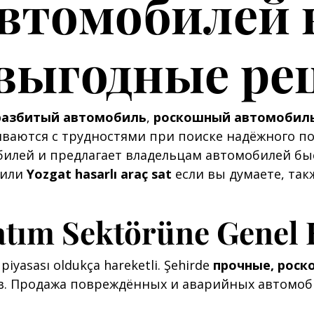
втомобилей 
 выгодные р
разбитый автомобиль
,
роскошный автомобил
ваются с трудностями при поиске надёжного по
билей и предлагает владельцам автомобилей б
или
Yozgat hasarlı araç sat
если вы думаете, та
atım Sektörüne Genel 
 piyasası oldukça hareketli. Şehirde
прочные, роск
. Продажа повреждённых и аварийных автомоби