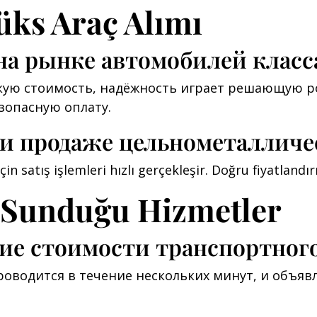
üks Araç Alımı
на рынке автомобилей класс
кую стоимость, надёжность играет решающую ро
зопасную оплату.
и продаже цельнометалличе
 satış işlemleri hızlı gerçekleşir. Doğru fiyatlandırm
 Sunduğu Hizmetler
ие стоимости транспортного
оводится в течение нескольких минут, и объявл