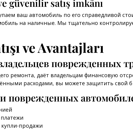
ve güvenilir satış imkânı
паем ваш автомобиль по его справедливой стои
омобиль на наличные. Мы тщательно контролир
ışı ve Avantajları
ладельцев поврежденных тр
о ремонта, даёт владельцам финансовую отсроч
нными расходами, вы можете защитить свой бю
жи поврежденных автомобил
нией
 платежи
 купли-продажи