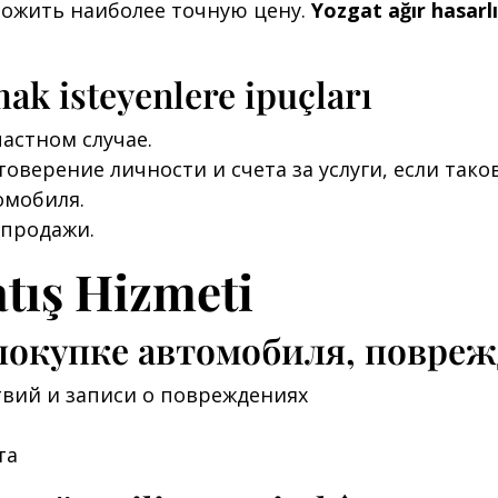
ложить наиболее точную цену.
Yozgat ağır hasarlı
mak isteyenlere ipuçları
частном случае.
товерение личности и счета за услуги, если так
омобиля.
 продажи.
atış Hizmeti
покупке автомобиля, повреж
вий и записи о повреждениях
та