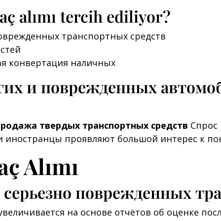
aç alımı tercih ediliyor?
поврежденных транспортных средств
астей
ая конвертация наличных
гих и поврежденных автомо
продажа твердых транспортных средств
Спрос 
 и иностранцы проявляют большой интерес к по
aç Alımı
ь серьезно поврежденных тр
величивается на основе отчётов об оценке по