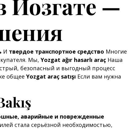
в Йозгате —
ешения
ь
И
твердое транспортное средство
Многие
купателя. Мы,
Yozgat ağır hasarlı araç
Наша
ыстрый, безопасный и выгодный процесс
кже общее
Yozgat araç satışı
Если вам нужна
Bakış
ошные, аварийные и поврежденные
лей стала серьёзной необходимостью,