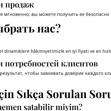
и продаж
я мгновенно; вы можете получить ее безопасн
ыбрать нас?
l dinamiklere hâkimiyetimizle en iyi fiyatı ve en hızlı
и потребностей клиентов
результат, чтобы завоевать доверие каждого к
İçin Sıkça Sorulan Sor
 hemen satabilir miyim?