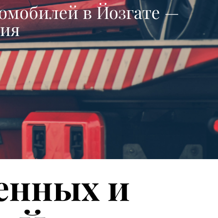
омобилей в Йозгате —
ния
енных и