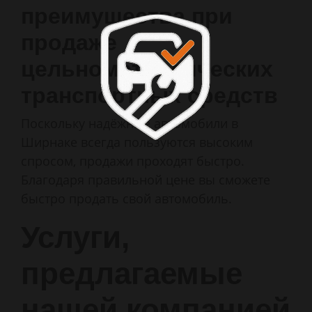
преимущества при
продаже
цельнометаллических
транспортных средств
Поскольку надёжные автомобили в
Ширнаке всегда пользуются высоким
спросом, продажи проходят быстро.
Благодаря правильной цене вы сможете
быстро продать свой автомобиль.
Услуги,
предлагаемые
нашей компанией